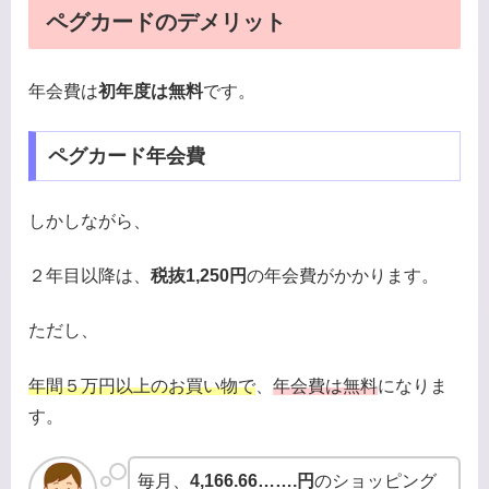
ペグカードのデメリット
年会費は
初年度は無料
です。
ペグカード年会費
しかしながら、
２年目以降は、
税抜1,250円
の年会費がかかります。
ただし、
年間５万円以上のお買い物で
、
年会費は無料
になりま
す。
毎月、
4,166.66…….円
のショッピング