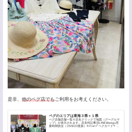
是非、
他のペグ店でも
ご利用をお考えください。
ペグのエリアは東海３県＋１県
ペグ店舗店舗一覧※店名クリックで地図（グーグルマ
ップ）が表示されます。店名特記事項LINE@pegu営
業時間状況（'25/9/23更新）ﾈｯﾄｼｮｯﾌﾟペグカード〒県
名住所1住所2TELイオンモール新瑞橋店友だち募集