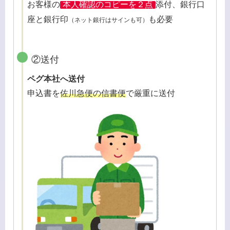
お客様の
本人確認のコピーを２点
添付、銀行口
座と銀行印
も必要
（ネット銀行はサインも可）
②送付
ペグ本社へ送付
申込書を
佐川急便の信書便
で厳重に送付