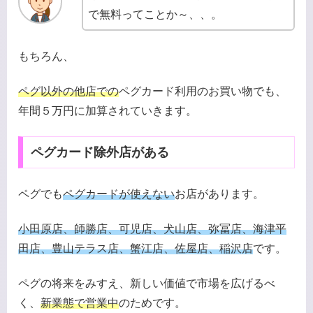
で無料ってことか～、、。
もちろん、
ペグ以外の他店での
ペグカード利用のお買い物でも、
年間５万円に加算されていきます。
ペグカード除外店がある
ペグでも
ペグカードが使えない
お店があります。
小田原店、師勝店、可児店、犬山店、弥冨店、海津平
田店、
豊山テラス店、蟹江店、佐屋店、稲沢店
です。
ペグの将来をみすえ、新しい価値で市場を広げるべ
く、
新業態で営業中
のためです。