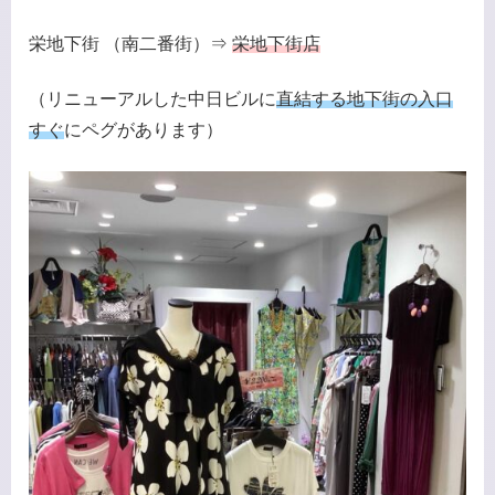
栄地下街 （南二番街）⇒
栄地下街店
（リニューアルした中日ビルに
直結する地下街の入口
すぐ
にペグがあります）