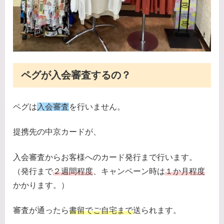
ペグが入会審査するの？
ペグは
入会審査
を行いません。
提携先の中京カードが、
入会審査からお客様へのカード発行まで行います。
（発行まで
２週間程度
、キャンペーン時は
１か月程度
かかります。）
審査が通ったら
書留でご自宅まで
送られます。